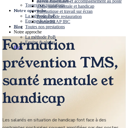
Réveil musculaire et accompagnement au poste
Toutes nos prestations
TMS, santé mentale et handicap
Notre approche
Bureautique et travail sur écran
La méthode PoB
Personnel de restauration
Equipe & réseau
Acteur PRAP IBC
Blog
Toutes nos prestations
Notre approche
La méthode PoB
Formation
Equipe & réseau
Blog
prévention TMS,
santé mentale et
handicap
Les salariés en situation de handicap font face à des
contraintes posturales souvent amplifiées par des postes