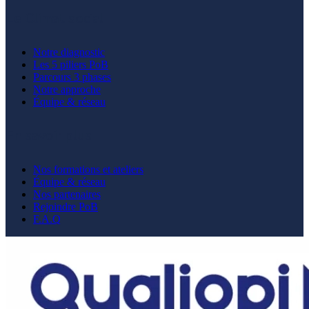
Le Climat social
Notre diagnostic
Les 5 piliers PoB
Parcours 3 phases
Notre approche
Équipe & réseau
En savoir plus
Nos formations et ateliers
Équipe & réseau
Nos partenaires
Rejoindre PoB
F.A.Q