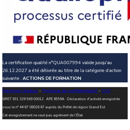
La certification qualité n°QUA007994 valide jusqu'au
26.12.2027 a été délivrée au titre de la catégorie d’action
suivante :
ACTIONS DE FORMATION
Mentions légales
-
Politique de confidentialité
-
CGV
SIRET 931 329 569 00012 · APE 8559A · Déclaration d'activité enregistrée
sous le n° 44 67 08026 67 auprès du Préfet de région Grand Est.
Cet enregistrement ne vaut pas agrément de l'État