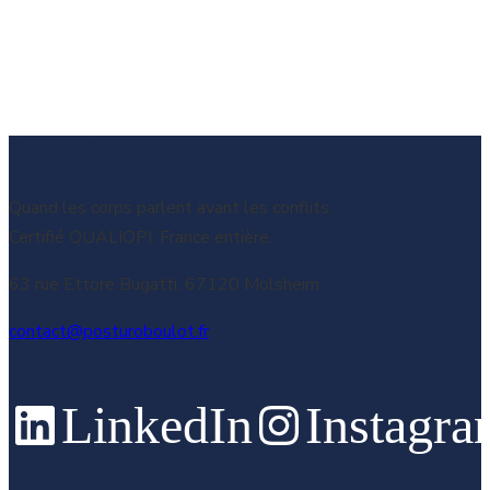
Postur'O Boulot
Quand les corps parlent avant les conflits.
Certifié QUALIOPI. France entière.
63 rue Ettore Bugatti, 67120 Molsheim
contact@posturoboulot.fr
LinkedIn
Instagr