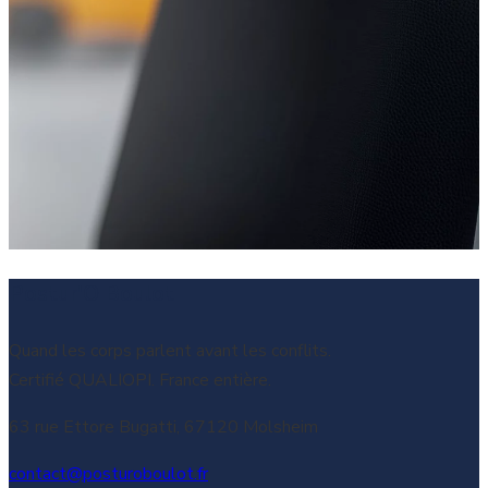
Postur'O Boulot
Quand les corps parlent avant les conflits.
Certifié QUALIOPI. France entière.
63 rue Ettore Bugatti, 67120 Molsheim
contact@posturoboulot.fr