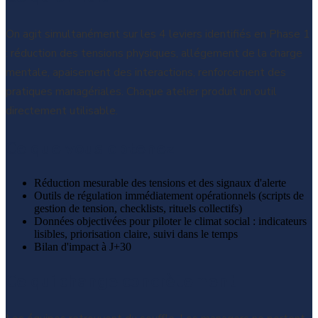
On agit simultanément sur les 4 leviers identifiés en Phase 1
: réduction des tensions physiques, allégement de la charge
mentale, apaisement des interactions, renforcement des
pratiques managériales. Chaque atelier produit un outil
directement utilisable.
Ce que vous obtenez
Réduction mesurable des tensions et des signaux d'alerte
Outils de régulation immédiatement opérationnels (scripts de
gestion de tension, checklists, rituels collectifs)
Données objectivées pour piloter le climat social : indicateurs
lisibles, priorisation claire, suivi dans le temps
Bilan d'impact à J+30
Ce qui change concrètement