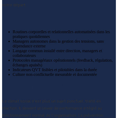
notre départ.
Ce que vous obtenez
Routines corporelles et relationnelles automatisées dans les
pratiques quotidiennes
Managers autonomes dans la gestion des tensions, sans
dépendance externe
Langage commun installé entre direction, managers et
collaborateurs
Protocoles managériaux opérationnels (feedback, régulation,
échanges apaisés)
Indicateurs QVT lisibles et pilotables dans la durée
Culture non-conflictuelle mesurable et documentée
Ce qui change concrètement
Le climat social n'est plus un sujet ponctuel, traité en
réaction. Il devient un levier de performance intégré au
fonctionnement normal de l'organisation. La prévention