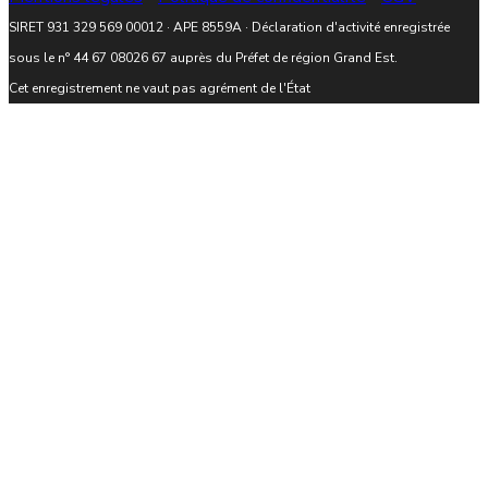
SIRET 931 329 569 00012 · APE 8559A · Déclaration d'activité enregistrée
sous le n° 44 67 08026 67 auprès du Préfet de région Grand Est.
Cet enregistrement ne vaut pas agrément de l'État