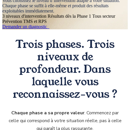
Vous choisissez le niveau d’intervention adapté à votre situation.
Chaque phase se suffit à elle-même et produit des résultats
exploitables immédiatement.
3 niveaux d'intervention
Résultats dès la Phase 1
Tous secteur
Prévention TMS et RPS
Demander un diagnostic_
Trois phases. Trois
niveaux de
profondeur. Dans
laquelle vous
reconnaissez-vous ?
Chaque phase a sa propre valeur
. Commencez par
celle qui correspond à votre situation réelle, pas à celle
qui paraît la plus rassurante.