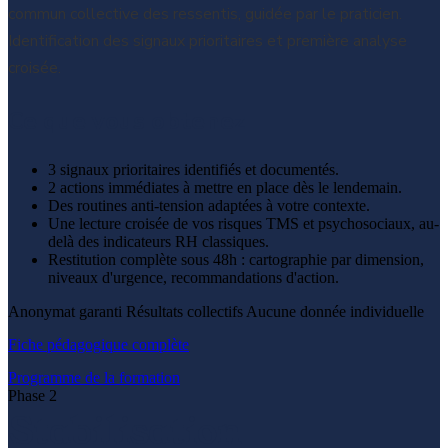
commun collective des ressentis, guidée par le praticien.
Identification des signaux prioritaires et première analyse
croisée.
Ce que vous obtenez
3 signaux prioritaires identifiés et documentés.
2 actions immédiates à mettre en place dès le lendemain.
Des routines anti-tension adaptées à votre contexte.
Une lecture croisée de vos risques TMS et psychosociaux, au-
delà des indicateurs RH classiques.
Restitution complète sous 48h : cartographie par dimension,
niveaux d'urgence, recommandations d'action.
Anonymat garanti
Résultats collectifs
Aucune donnée individuelle
Fiche pédagogique complète
Programme de la formation
Phase 2
Stabilisation