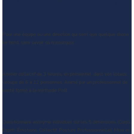
Identifier les signaux faibles en une demi-journée
Pour qui
Pour une équipe ou une direction qui sent que quelque chose
se tend, sans savoir où ni pourquoi.
Format
Atelier collectif de 3 heures, en présentiel, dans vos locaux.
Groupe de 6 à 12 personnes. Animé par un professionnel de
santé formé à la méthode PoB.
Déroulé
Questionnaire anonyme individuel sur les 5 dimensions (Corps,
Esprit, Émotions, Collectif, Posture Professionnelle). Mise en