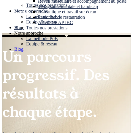
Réveil musculaire et accompagnement au poste
Toutes nos prestations
TMS, santé mentale et handicap
Notre approche
Bureautique et travail sur écran
La méthode PoB
Personnel de restauration
Equipe & réseau
Acteur PRAP IBC
Blog
Toutes nos prestations
Notre approche
La méthode PoB
Equipe & réseau
Blog
Un parcours
progressif.
Des
résultats à
chaque étape.