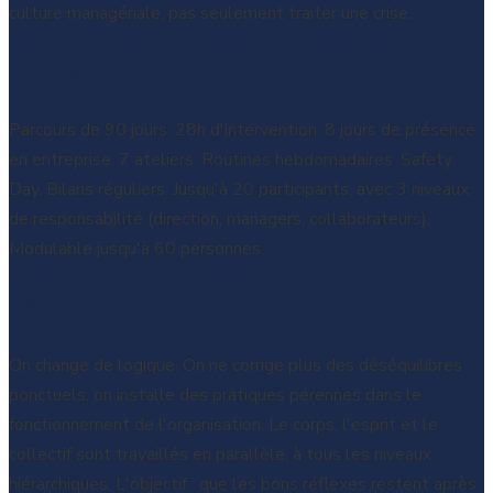
culture managériale, pas seulement traiter une crise.
Format
Parcours de 90 jours. 28h d'intervention. 8 jours de présence
en entreprise. 7 ateliers. Routines hebdomadaires. Safety
Day. Bilans réguliers. Jusqu'à 20 participants, avec 3 niveaux
de responsabilité (direction, managers, collaborateurs).
Modulable jusqu'à 60 personnes.
Ce qu'on fait
On change de logique. On ne corrige plus des déséquilibres
ponctuels, on installe des pratiques pérennes dans le
fonctionnement de l'organisation. Le corps, l'esprit et le
collectif sont travaillés en parallèle, à tous les niveaux
hiérarchiques. L'objectif : que les bons réflexes restent après