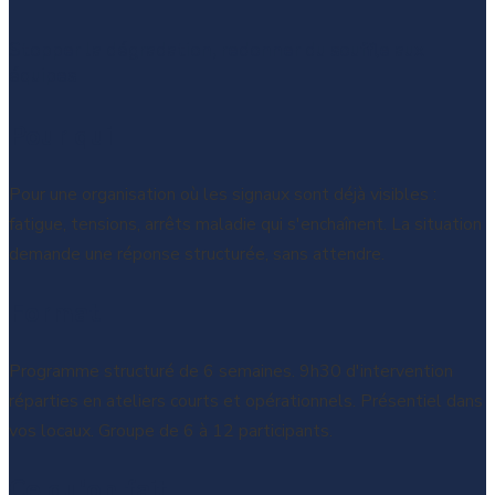
Stopper la dégradation, redonner du souffle aux
équipes
Pour qui
Pour une organisation où les signaux sont déjà visibles :
fatigue, tensions, arrêts maladie qui s'enchaînent. La situation
demande une réponse structurée, sans attendre.
Format
Programme structuré de 6 semaines. 9h30 d'intervention
réparties en ateliers courts et opérationnels. Présentiel dans
vos locaux. Groupe de 6 à 12 participants.
Ce qu'on fait