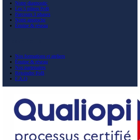
Notre diagnostic
Les 5 piliers PoB
Parcours 3 phases
Notre approche
Équipe & réseau
En savoir plus
Nos formations et ateliers
Équipe & réseau
Nos partenaires
Rejoindre PoB
F.A.Q