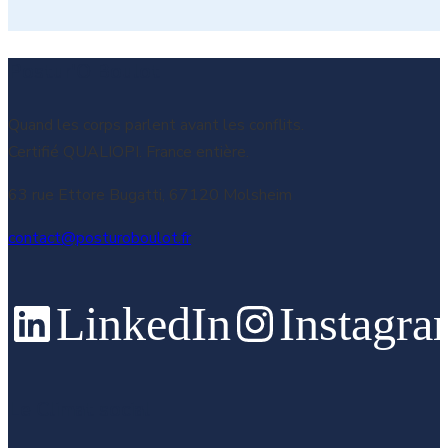
Postur'O Boulot
Quand les corps parlent avant les conflits.
Certifié QUALIOPI. France entière.
63 rue Ettore Bugatti, 67120 Molsheim
contact@posturoboulot.fr
LinkedIn
Instagr
Le Climat social