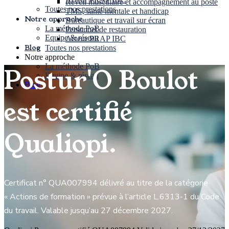
Réveil musculaire et accompagnement au poste
Toutes nos prestations
TMS, santé mentale et handicap
Notre approche
Bureautique et travail sur écran
La méthode PoB
Personnel de restauration
Equipe & réseau
Acteur PRAP IBC
Blog
Toutes nos prestations
Notre approche
La méthode PoB
Postur'O Boulot
Equipe & réseau
Blog
est certifié
Qualiopi.
Certificat n° QUA007994 délivré au titre de la catégorie
« Actions de formation » prévue à l’article L.6313-1 du Code
du travail. Valable jusqu’au 27 décembre 2027.