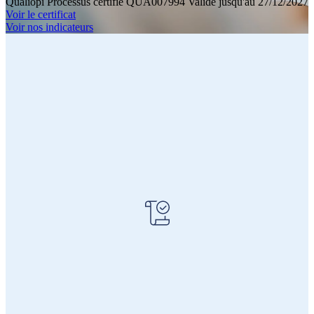
Qualiopi Processus certifié
QUA007994 Valide jusqu'au 27/12/2027
Voir le certificat
Voir nos indicateurs