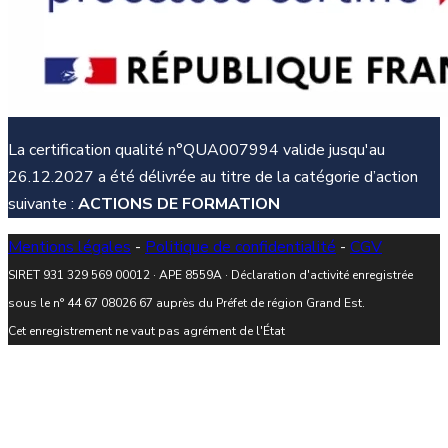
La certification qualité n°QUA007994 valide jusqu'au
26.12.2027 a été délivrée au titre de la catégorie d’action
suivante :
ACTIONS DE FORMATION
Mentions légales
-
Politique de confidentialité
-
CGV
SIRET 931 329 569 00012 · APE 8559A · Déclaration d'activité enregistrée
sous le n° 44 67 08026 67 auprès du Préfet de région Grand Est.
Cet enregistrement ne vaut pas agrément de l'État