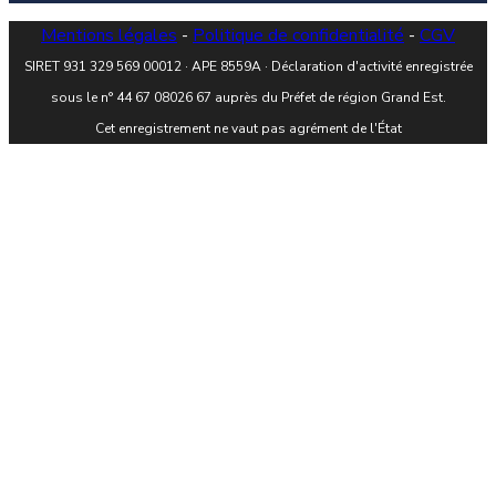
Mentions légales
-
Politique de confidentialité
-
CGV
SIRET 931 329 569 00012 · APE 8559A · Déclaration d'activité enregistrée
sous le n° 44 67 08026 67 auprès du Préfet de région Grand Est.
Cet enregistrement ne vaut pas agrément de l'État