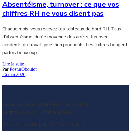
Absentéisme, turnover : ce que vos
chiffres RH ne vous disent pas
Chaque mois, vous recevez les tableaux de bord RH. Taux
d’absentéisme, durée moyenne des arrêts, turnover,
accidents du travail, jours non productifs. Les chiffres bougent,
parfois beaucoup,
Lire la suite _
Par
PosturOboulot
26 mai 2026
Postur'O Boulot
Quand les corps parlent avant les conflits.
Certifié QUALIOPI. France entière.
63 rue Ettore Bugatti, 67120 Molsheim