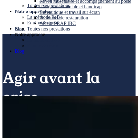
Réveil musculaire et accompagnement au poste
Toutes nos prestations
TMS, santé mentale et handicap
Notre approche
Bureautique et travail sur écran
La méthode PoB
Personnel de restauration
Equipe & réseau
Acteur PRAP IBC
Blog
Toutes nos prestations
Notre approche
La méthode PoB
Equipe & réseau
Blog
Agir avant la
crise