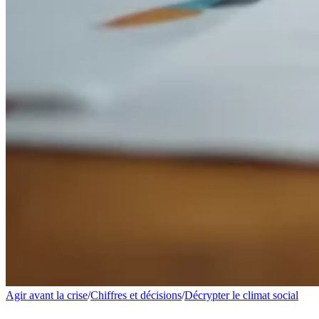
Agir avant la crise
/
Chiffres et décisions
/
Décrypter le climat social