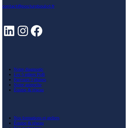
contact@posturoboulot.fr
LinkedIn
Instagram
Facebook
Le Climat social
Notre diagnostic
Les 5 piliers PoB
Parcours 3 phases
Notre approche
Équipe & réseau
En savoir plus
Nos formations et ateliers
Équipe & réseau