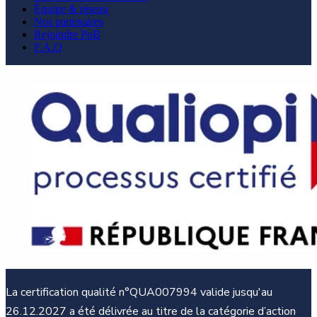
Équipe & réseau
Nos partenaires
Rejoindre PoB
F.A.Q
La certification qualité n°QUA007994 valide jusqu'au
26.12.2027 a été délivrée au titre de la catégorie d’action