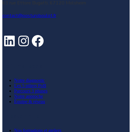
63 rue Ettore Bugatti, 67120 Molsheim
contact@posturoboulot.fr
LinkedIn
Instagram
Facebook
Le Climat social
Notre diagnostic
Les 5 piliers PoB
Parcours 3 phases
Notre approche
Équipe & réseau
En savoir plus
Nos formations et ateliers