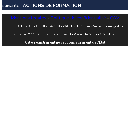
suivante :
ACTIONS DE FORMATION
Mentions légales
-
Politique de confidentialité
-
CGV
SIRET 931 329 569 00012 · APE 8559A · Déclaration d'activité enregistrée
sous le n° 44 67 08026 67 auprès du Préfet de région Grand Est.
Cet enregistrement ne vaut pas agrément de l'État