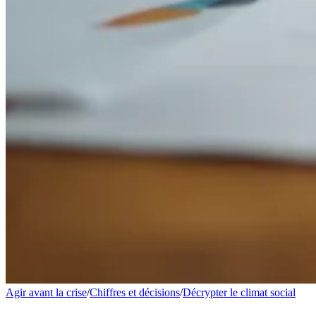
Agir avant la crise
/
Chiffres et décisions
/
Décrypter le climat social