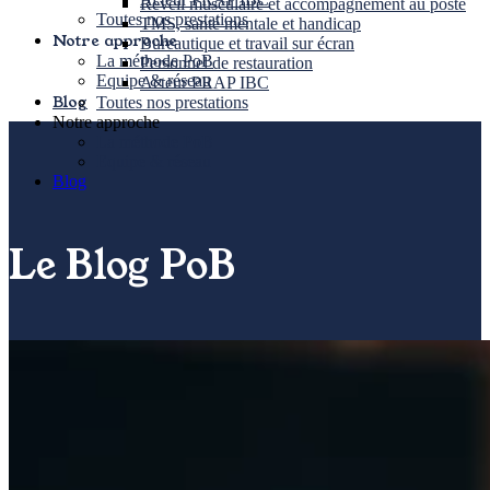
Réveil musculaire et accompagnement au poste
Toutes nos prestations
TMS, santé mentale et handicap
Notre approche
Bureautique et travail sur écran
La méthode PoB
Personnel de restauration
Equipe & réseau
Acteur PRAP IBC
Blog
Toutes nos prestations
Notre approche
La méthode PoB
Equipe & réseau
Blog
Le Blog PoB