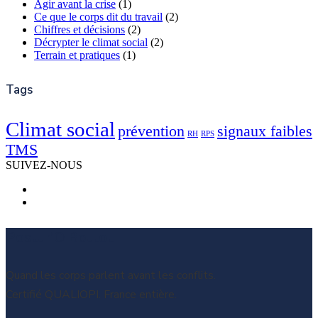
Agir avant la crise
(1)
Ce que le corps dit du travail
(2)
Chiffres et décisions
(2)
Décrypter le climat social
(2)
Terrain et pratiques
(1)
Tags
Climat social
prévention
signaux faibles
RH
RPS
TMS
SUIVEZ-NOUS
Postur'O Boulot
Quand les corps parlent avant les conflits.
Certifié QUALIOPI. France entière.